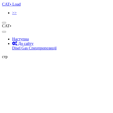
CAT•
Load
>>
CAT•
Наступна
До сайту
Disel
Gas
Спецпропозиції
стр