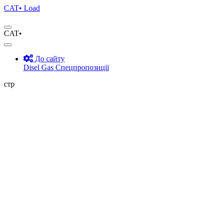
CAT•
Load
CAT•
До сайту
Disel
Gas
Спецпропозиції
стр