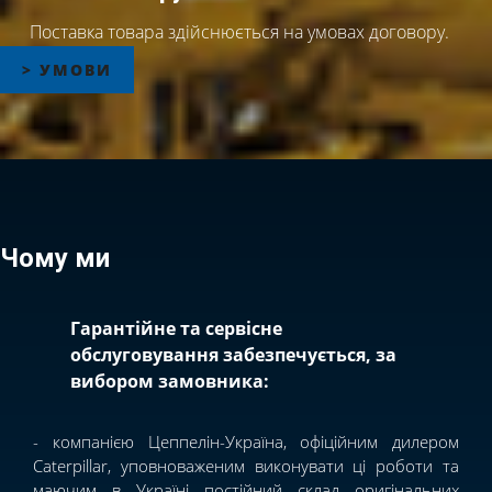
Поставка товара здійснюється на умовах договору.
> УМОВИ
Чому ми
Гарантійне та сервісне
обслуговування забезпечується, за
вибором замовника:
- компанією Цеппелін-Україна, офіційним дилером
Caterpillar, уповноваженим виконувати ці роботи та
маючим в Україні постійний склад оригінальних